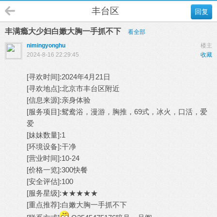
丰台区
回复
丰满瘾大少妇白嫩大胸一手抓不下
看全部
nimingyonghu
楼主
2024-8-16 22:29:45
收藏
[寻欢时间]:2024年4月21日
[寻欢地点]:北京市丰台区附近
[信息来源]:亲身体验
[服务项目]:鸳鸯浴，漫游，胸推，69式，冰火，口活，爱
爱
[妹妹数量]:1
[环境设备]:干净
[营业时间]:10-24
[价格一览]:300快餐
[安全评估]:100
[服务星级]:★★★★★
[重点推荐]:白嫩大胸一手抓不下