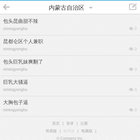
内蒙古自治区
包头昆曲甜不辣
nimingyonghu
0
昆都仑区个人兼职
nimingyonghu
0
包头巨乳妹爽翻了
nimingyonghu
0
巨乳大骚逼
nimingyonghu
0
大胸包子逼
nimingyonghu
0
首页
|
登录
|
注册
简易版
|
触屏版
|
电脑版
|
© Comsenz Inc.